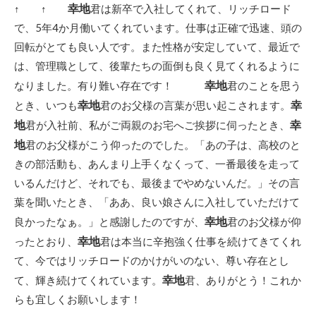
幸地
↑ ↑
君は新卒で入社してくれて、リッチロード
で、5年4か月働いてくれています。仕事は正確で迅速、頭の
回転がとても良い人です。また性格が安定していて、最近で
は、管理職として、後輩たちの面倒も良く見てくれるように
幸地
なりました。有り難い存在です！
君のことを思う
幸地
幸
とき、いつも
君のお父様の言葉が思い起こされます。
地
幸
君が入社前、私がご両親のお宅へご挨拶に伺ったとき、
地
君のお父様がこう仰ったのでした。「あの子は、高校のと
きの部活動も、あんまり上手くなくって、一番最後を走って
いるんだけど、それでも、最後までやめないんだ。」その言
葉を聞いたとき、「ああ、良い娘さんに入社していただけて
幸地
良かったなぁ。」と感謝したのですが、
君のお父様が仰
幸地
ったとおり、
君は本当に辛抱強く仕事を続けてきてくれ
て、今ではリッチロードのかけがいのない、尊い存在とし
幸地
て、輝き続けてくれています。
君、ありがとう！これか
らも宜しくお願いします！