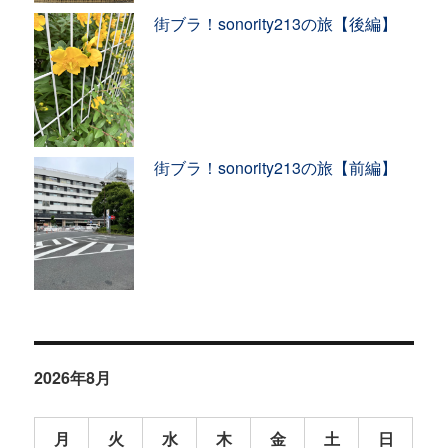
街ブラ！sonority213の旅【後編】
街ブラ！sonority213の旅【前編】
2026年8月
月
火
水
木
金
土
日