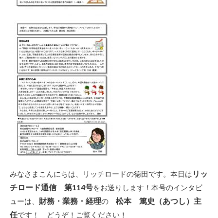
リッ
みなさまこんにちは、リッチロードの徳田です。本日は
チロード通信 第114号
をお送りします！本号のインタビ
財務・業務・経理
松本 篤史（あつし）
主
ューは、
の
任
です！ どうぞ！ご覧ください！