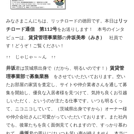
リッ
みなさまこんにちは、リッチロードの徳田です。本日は
チロード通信 第112号
をお送りします！ 本号のインタ
賃貸管理事業部
井坂美希（みき）
ビューは、
の
社員で
す！どうぞ！ご覧ください！
↑↑ じゃじゃ～～ん ↑↑
井坂
賃貸管
君は茨城県出身で（だから、明るいのです！）
理事業部
募集業務
で
をさせていただいております。空い
たお部屋の家賃を査定し、サイトや仲介業者さんを通して募
集を開始し、優良な入居者様を見つけて、気持ち良くお引越
しいただく、というのが主たる仕事です。いつも明るくっ
て、ニコニコしていて、（茨城県出身ですから）オーナー様
や仲介会社さんに可愛がっていただいております。また社内
でも、後輩たちを良く面倒見てくれますので、すっかり慕わ
井坂
れて、
君の周りにはいつも笑い声が絶えません。本当に