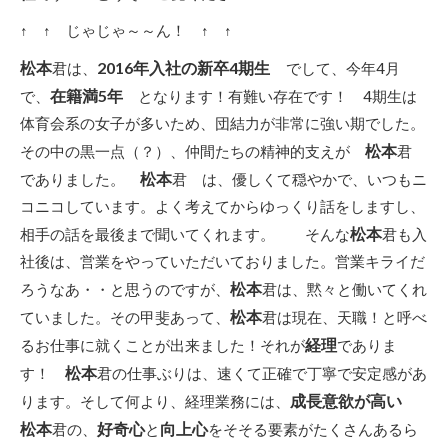
↑ ↑ じゃじゃ～～ん！ ↑ ↑
松本
2016年入社の
新卒4期生
君は、
でして、今年4月
在籍満5年
で、
となります！有難い存在です！ 4期生は
体育会系の女子が多いため、団結力が非常に強い期でした。
松本
その中の黒一点（？）、仲間たちの精神的支えが
君
松本
でありました。
君 は、優しくて穏やかで、いつもニ
コニコしています。よく考えてからゆっくり話をしますし、
松本
相手の話を最後まで聞いてくれます。 そんな
君も入
社後は、営業をやっていただいておりました。営業キライだ
松本
ろうなあ・・と思うのですが、
君は、黙々と働いてくれ
松本
ていました。その甲斐あって、
君は現在、天職！と呼べ
経理
るお仕事に就くことが出来ました！それが
でありま
松本
す！
君の仕事ぶりは、速くて正確で丁寧で安定感があ
成長意欲が高い
ります。そして何より、経理業務には、
松本
好奇心
向上心
君の、
と
をそそる要素がたくさんあるら