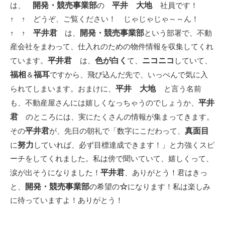
開発・競売事業部
平井 大地
は、
の
社員です！
↑ ↑ どうぞ、ご覧ください！ じゃじゃじゃ～～ん！
平井君
開発・競売事業部
↑ ↑
は、
という部署で、不動
産会社をまわって、仕入れのための物件情報を収集してくれ
平井君
色が白く
ニコニコ
ています。
は、
て、
していて、
福相
福耳
＆
ですから、飛び込んだ先で、いっぺんで気に入
平
井 大地
られてしまいます。おまけに、
と言う名前
平井
も、不動産屋さんには嬉しくなっちゃうのでしょうか、
君
のところには、実にたくさんの情報が集まってきます。
平井君
真面目
その
が、先日の朝礼で「数字にこだわって、
努力
に
していれば、必ず目標達成できます！」と力強くスピ
ーチをしてくれました。私は傍で聞いていて、嬉しくって、
平井君
涙が出そうになりました！
、ありがとう！君はきっ
開発・競売事業部
☆
と、
の希望の
になります！私は楽しみ
に待っていますよ！ありがとう！