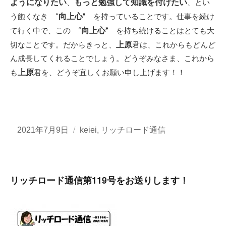
ようになりたい
もっと勉強して知識を付けたい
、
、とい
向上心”
う飽くなき “
を持っていることです。仕事を続け
向上心”
て行く中で、この “
を持ち続けることはとても大
上原
切なことです。だからきっと、
君は、これからもどんど
ん成長してくれることでしょう。どうぞみなさま、これから
上原
も
君を、どうぞ宜しくお願い申し上げます！！
投
カ
,
2021年7月9日
keiei
リッチロード通信
稿
テ
日:
ゴ
リ
リッチロード通信第119号をお送りします！
ー