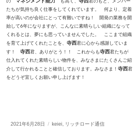
マネジメント能力
寺西
の
も高く、
君のもと、メンバー
たちが気持ち良く仕事をしてくれています。 何より、定着
率が高いのが会社にとって有難いですね！ 開発の業務を開
始して6年になりますが、こんなに素晴らしい組織になって
くれるとは、夢にも思っていませんでした。 ここまで組織
寺西
を育て上げてくれたことを、
君に心から感謝していま
寺西
寺西
す！
君、ありがとう！！ これからも
君たちが
仕入れてくれた素晴らしい物件を、みなさまにたくさんご紹
寺西
介して行かれることと確信しております。みなさま！
君
をどうぞ宜しくお願い申し上げます！
投
カ
,
2021年6月28日
keiei
リッチロード通信
稿
テ
日:
ゴ