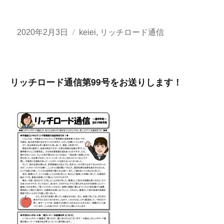
投
カ
,
2020年2月3日
keiei
リッチロード通信
稿
テ
日:
ゴ
リ
リッチロード通信第99号をお送りします！
ー