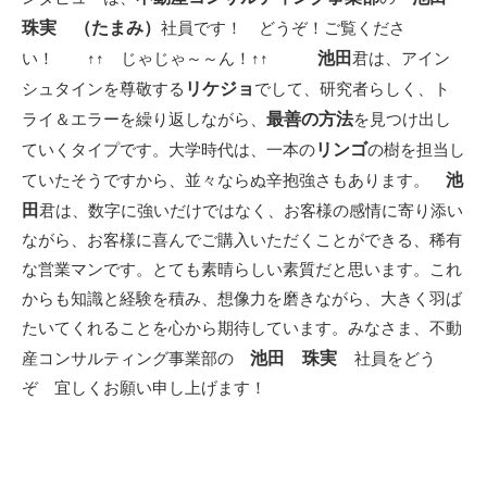
珠実 （たまみ）
社員です！ どうぞ！ご覧くださ
池田
い！ ↑↑ じゃじゃ～～ん！↑↑
君は、アイン
リケジョ
シュタインを尊敬する
でして、研究者らしく、ト
最善の方法
ライ＆エラーを繰り返しながら、
を見つけ出し
リンゴ
ていくタイプです。大学時代は、一本の
の樹を担当し
池
ていたそうですから、並々ならぬ辛抱強さもあります。
田
君は、数字に強いだけではなく、お客様の感情に寄り添い
ながら、お客様に喜んでご購入いただくことができる、稀有
な営業マンです。とても素晴らしい素質だと思います。これ
からも知識と経験を積み、想像力を磨きながら、大きく羽ば
たいてくれることを心から期待しています。みなさま、不動
池田 珠実
産コンサルティング事業部の
社員をどう
ぞ 宜しくお願い申し上げます！