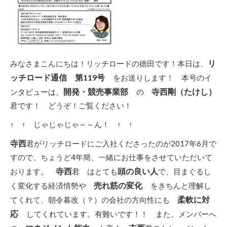
リ
みなさまこんにちは！リッチロードの徳田です！本日は、
ッチロード通信 第119号
をお送りします！ 本号のイ
開発・競売事業部
寺西剛（たけし）
ンタビューは、
の
君です！ どうぞ！ご覧ください！
↑ ↑ じゃじゃじゃ～～ん！ ↑ ↑
寺西
君がリッチロードにご入社くださったのが2017年6月で
すので、ちょうど4年簡、一緒にお仕事をさせていただいて
寺西
頭の良い人
おります。
君 はとても
で、目まぐるし
売れ筋の変化
く変化する経済情勢や
をきちんと理解し
柔軟に対
てくれて、朝令暮改（？）の会社の方向性にも
応
してくれています。有難いです！！ また、メンバーへ