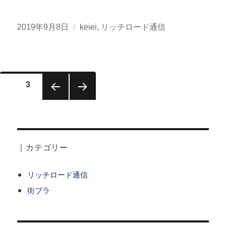
投
カ
,
2019年9月8日
keiei
リッチロード通信
稿
テ
日:
ゴ
リ
投
ー
ページ
3
稿
前のペ
次のペ
ナ
ージ
ージ
ビ
ゲ
｜カテゴリー
ー
リッチロード通信
シ
街ブラ
ョ
ン