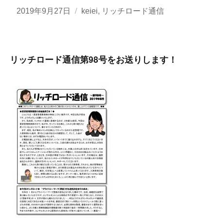
投
カ
,
2019年9月27日
keiei
リッチロード通信
稿
テ
日:
ゴ
リ
リッチロード通信第98号をお送りします！
ー