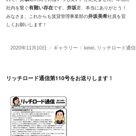
有難い存在
井坂
社内を繋ぐ
です。
君、本当にありがとう！
井坂美希
みなさま、これからも賃貸管理事業部の
社員を宜
しくお願いします！
投
フ
カ
,
2020年11月10日
ギャラリー
keiei
リッチロード通信
稿
ォ
テ
日:
ー
ゴ
マ
リ
リッチロード通信第110号をお送りします！
ッ
ー
ト