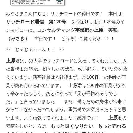
みなさまこんにちは、リッチロードの徳田です！ 本日は、
リッチロード通信 第120号
をお送りします！本号のイ
コンサルティング事業部
上原 美咲
ンタビューは、
の
（みさき）
主任です！ どうぞ、ご覧ください！！
↑↑ じゃじゃ～～ん！！ ↑↑
上原
君は、短大卒でリッチロードに入社してくれました。入
社当時まだ19歳。初々しさの残る、幼い顔をしていたのを覚
月100件
えています。新卒社員は入社後まず、
の物件の下
上原
見が義務付けられています。
君は100件の下見がかな
り辛かったらしく、あとになって「足が千切れそうでし
た。」と言っていました。 まだ、働くための身体が出来上
がっていなかったのでしょう。重労働で大変だったろうと思
上原
います。よく頑張ってくれました！感謝です！
君の
もっと良くなりたい
もっと売れる
素晴らしいところは、
、