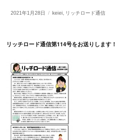
投
カ
,
2021年1月28日
keiei
リッチロード通信
稿
テ
日:
ゴ
リ
リッチロード通信第114号をお送りします！
ー