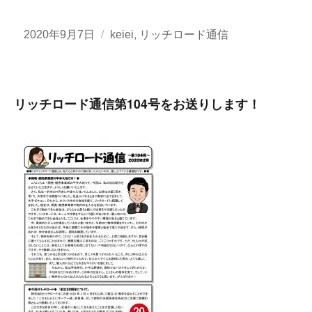
投
カ
,
2020年9月7日
keiei
リッチロード通信
稿
テ
日:
ゴ
リ
リッチロード通信第104号をお送りします！
ー