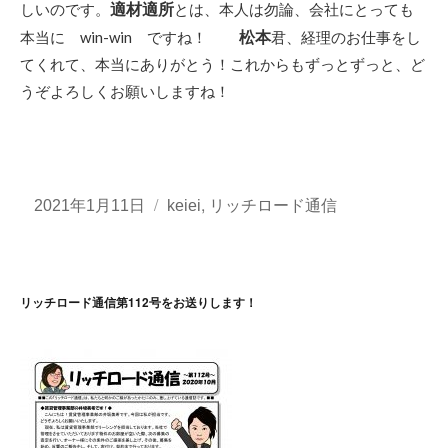
適材適所
しいのです。
とは、本人は勿論、会社にとっても
松本
本当に win-win ですね！
君、経理のお仕事をし
てくれて、本当にありがとう！これからもずっとずっと、ど
うぞよろしくお願いしますね！
投
カ
,
2021年1月11日
keiei
リッチロード通信
稿
テ
日:
ゴ
リ
ー
リッチロード通信第112号をお送りします！