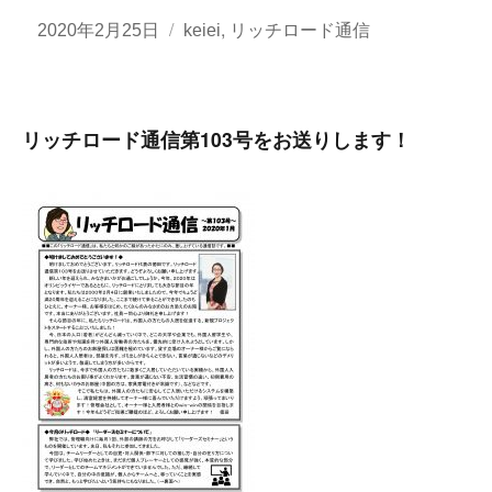
投
カ
,
2020年2月25日
keiei
リッチロード通信
稿
テ
日:
ゴ
リ
リッチロード通信第103号をお送りします！
ー