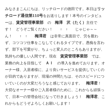
リッ
みなさまこんにちは、リッチロードの徳田です。本日は
チロード通信第110号
をお送りします！本号のインタビュ
賃貸管理事業部
梅澤 沢（たく）
ーは、
の
主任で
す！ どうぞご覧ください！ ↑ ↑ じゃじゃ～～
梅澤君
ん！ ↑ ↑
は非常に真面目で、労を厭わ
ず、コツコツ仕事をこなしてくれるタイプです。愚痴を言わ
ず、部下を可愛がり、ちょっと変人のところもありますが、
賃貸管理事業部
気持ちの優しい人間です。現在
では、
ＡＩ
業務の向上を目指して
の導入を進めております。オ
ーナー様、入居者様に、より良いサービスを提供していくの
が目的でありますが、現場の仲間たちは、そのスピードにつ
梅澤君
いていくのが大変だろうなと感じております。
！
大切なオーナー様やご入居者様のために、これからも頑張っ
梅澤君
て、日本一の管理会社になって行きましょう！
、こ
れからもどうぞよろしくお願いします！