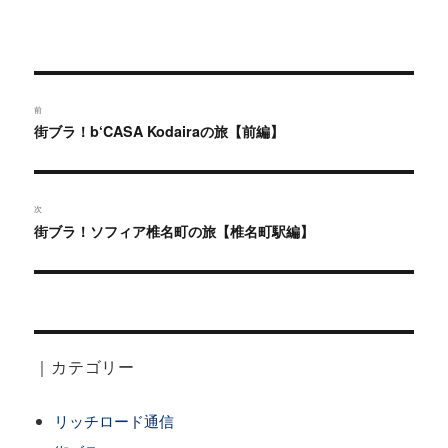
投
稿
前
過
街ブラ！b‘CASA Kodairaの旅【前編】
ナ
去
の
ビ
投
ゲ
次
稿:
次
街ブラ！ソフィア椎名町の旅【椎名町駅編】
ー
の
投
シ
稿:
ョ
ン
｜カテゴリー
リッチロード通信