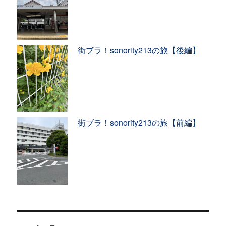
街ブラ！sonority213の旅【後編】
街ブラ！sonority213の旅【前編】