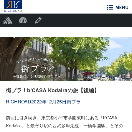
参加サイト
RichRoad
固定ページを編集
街ブラ！b‘CASA Kodairaの旅【後編】
投
投
カ
RICHROAD
2022年12月25日
街ブラ
稿
稿
テ
者
日:
ゴ
前回に引き続き、東京都小平市学園東町にある『b‘CASA
リ
Kodaira』と最寄り駅の西武多摩湖線『一橋学園駅』とその
ー