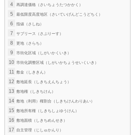
4
再調達価格（さいちょうたつかかく）
5
最低限度高度地区（さいていげんどこうどちく）
6
指値（さしね）
7
サブリース（さぶりーす）
8
更地（さらち）
9
市街化区域（しがいかくいき）
10
市街化調整区域（しがいかちょうせいくいき）
11
敷金（しききん）
12
敷地延長（しきちえんちょう）
13
敷地権（しきちけん）
14
敷地（利用）権割合（しきちけんわりあい）
15
敷地所有権（しきちしょゆうけん）
16
敷地面積（しきちめんせき）
17
自主管理（じしゅかんり）