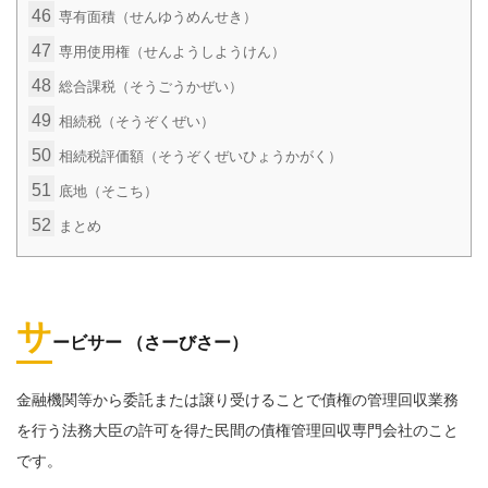
46
専有面積（せんゆうめんせき）
47
専用使用権（せんようしようけん）
48
総合課税（そうごうかぜい）
49
相続税（そうぞくぜい）
50
相続税評価額（そうぞくぜいひょうかがく）
51
底地（そこち）
52
まとめ
サ
ービサー （さーびさー）
金融機関等から委託または譲り受けることで債権の管理回収業務
を行う法務大臣の許可を得た民間の債権管理回収専門会社のこと
です。