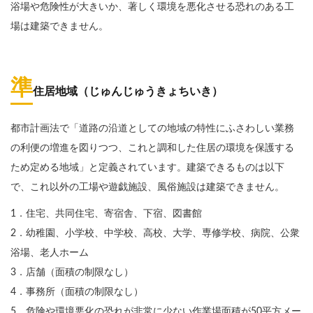
浴場や危険性が大きいか、著しく環境を悪化させる恐れのある工
場は建築できません。
準
住居地域（じゅんじゅうきょちいき）
都市計画法で「道路の沿道としての地域の特性にふさわしい業務
の利便の増進を図りつつ、これと調和した住居の環境を保護する
ため定める地域」と定義されています。建築できるものは以下
で、これ以外の工場や遊戯施設、風俗施設は建築できません。
1．住宅、共同住宅、寄宿舎、下宿、図書館
2．幼稚園、小学校、中学校、高校、大学、専修学校、病院、公衆
浴場、老人ホーム
3．店舗（面積の制限なし）
4．事務所（面積の制限なし）
5．危険や環境悪化の恐れが非常に少ない作業場面積が50平方メー