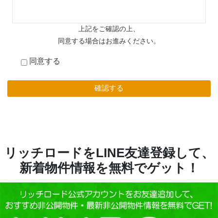
いと保護・管理に努めます。
当社の名称
上記をご確認の上、
株式会社リッチロード
同意する場合はお進みください。
個人情報保護管理者及び連絡先
同意する
法務・総務部 課長
TEL:03-6258-1021 E-
mail:info@richroad.co.jp
（10:00～19:00 年末年始、定休日を
除く）
利用目的
当社ではお客様の入力情報をお客様の
リッチロードをLINE友達登録して、
希望に基づき以下の目的で利用しま
新着物件情報を無料でゲット！
す。
(1) 類似物件のご紹介のため
(2) ローンや購入に関するご案内のた
め