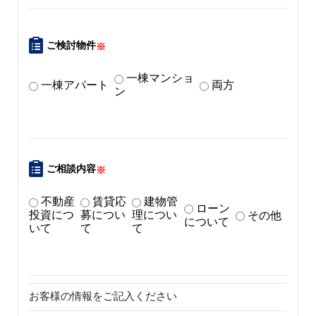
ご検討物件
※
一棟マンショ
一棟アパート
両方
ン
ご相談内容
※
不動産
賃貸応
建物管
ローン
投資につ
募につい
理につい
その他
について
いて
て
て
お客様の情報をご記入ください