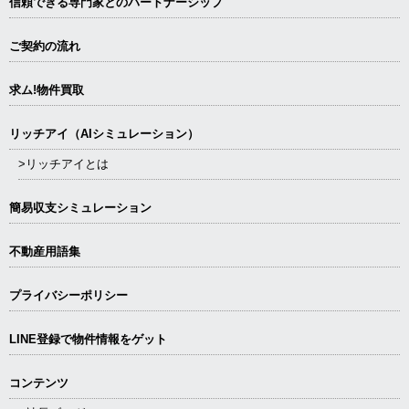
信頼できる専⾨家とのパートナーシップ
個人情報をご提供いただくのは任意で
すが、必要な個人情報をご提供いただ
ご契約の流れ
けない場合は、ご希望の情報やサービ
スが提供できない場合があります。ご
求ム!物件買取
理解いただけますよう宜しくお願い致
リッチアイ（AIシミュレーション）
します。
>リッチアイとは
認識し得ない方法による個人情報の収
集
簡易収支シミュレーション
当社では、当社ホームページにおけ
る、利便性の向上のため、ご本人が利
不動産用語集
用するWebサーバーに記録された
Cookieを自動的に取得して利用する場
プライバシーポリシー
合があります。
LINE登録で物件情報をゲット
コンテンツ