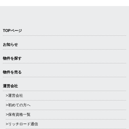
たら、サービスの提供を停止いたしま
す。
個人情報の第三者への提供
お客様の会員情報をご本人の同意なく
TOPページ
第三者に提供することはございませ
ん。ただし、以下の場合を除きます
お知らせ
① 人の生命、身体または財産の保護
のために必要がある場合であって、お
物件を探す
客様のご同意を得ることが困難である
とき
物件を売る
② 法令に基づく場合
③ 統計的なデータとして、個人を特
運営会社
定できない形式に加工した場合（サー
>運営会社
ビスの向上を目的とした調査・分析な
ど）
>初めての方へ
>保有資格一覧
委託
ご入力いただいた情報をシステム上で
>リッチロード通信
保管・管理するため、当社の選定基準