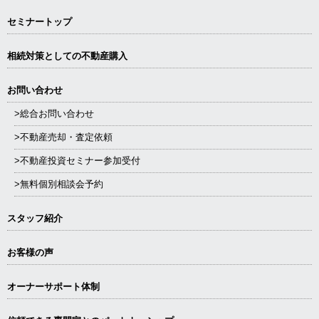
を満たした事業者に委託をする場合が
セミナートップ
あります。その場合は予め当社基準に
基づき、委託先の 評価・選定を行なっ
相続対策としての不動産購入
た上、個人情報の取り扱いに関する契
約締結と適切な監督を行ないます。
お問い合わせ
>総合お問い合わせ
開示、停止等の求めのお問い合わせ窓
口
>不動産売却・査定依頼
〒163-0225 東京都新宿区西新宿２-
>不動産投資セミナー参加受付
６-１ 新宿住友ビル25階
>無料個別相談会予約
株式会社リッチロード 個人情報保護
マネジメントシステム事務局
スタッフ紹介
（10:00～19:00 年末年始 水曜日を除
く）
お客様の声
TEL：03-6258-1021 FAX：03-6258-
1022
オーナーサポート体制
E-mail：info@richroad.co.jp
情報提供の任意性