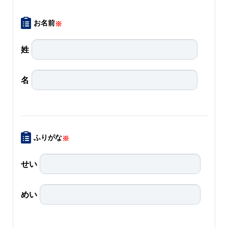
お名前
※
姓
名
ふりがな
※
せい
めい