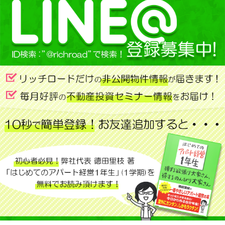
(3) 物件の見学、最新の販売状況、周
辺環境などの詳細情報のご案内のため
(4) お客様にとって有用と思われる当
社及び提携先のサービスに関するご案
内のため
(5) その他、お問い合わせ内容に回答
するため
また、会員登録をいただいたお客様の
個人情報は、上記に加え以下の目的で
利用します。
(1) 住所、氏名を、会報誌「リッチロ
ード通信」の送付のために利用します
(2) お客様の会員情報、入力していた
だいた個人情報を、各種お問い合わせ
（物件お問い合わせ、売却相談等）対
応のために利用します
なお、お客様からのお申出がありまし