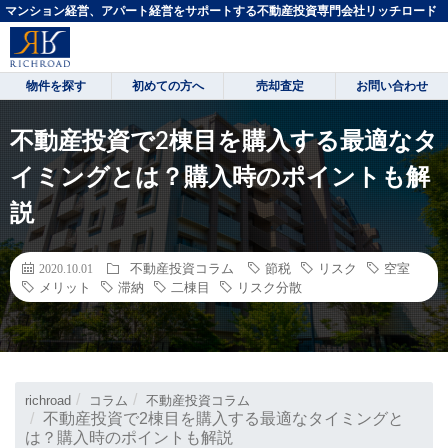
マンション経営、アパート経営をサポートする不動産投資専門会社リッチロード
物件を探す
初めての方へ
売却査定
お問い合わせ
不動産投資で2棟目を購入する最適なタ
イミングとは？購入時のポイントも解
説
不動産投資コラム
節税
リスク
空室
2020.10.01
メリット
滞納
二棟目
リスク分散
richroad
コラム
不動産投資コラム
不動産投資で2棟目を購入する最適なタイミングと
は？購入時のポイントも解説