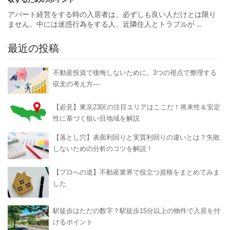
収するためのポイント
アパート経営をする時の入居者は、必ずしも良い人だけとは限り
ません。中には迷惑行為をする人、近隣住人とトラブルが
…
最近の投稿
不動産投資で後悔しないために。3つの視点で整理する
収支の考え方―
【必見】東京23区の注目エリアはここだ！将来性＆安定
性に基づく狙い目地域を解説
【落とし穴】表面利回りと実質利回りの違いとは？失敗
しないための分析のコツを解説！
【プロへの道】不動産業界で役立つ資格をまとめてみま
した
駅徒歩はただの数字？駅徒歩15分以上の物件で入居を付
けるポイント