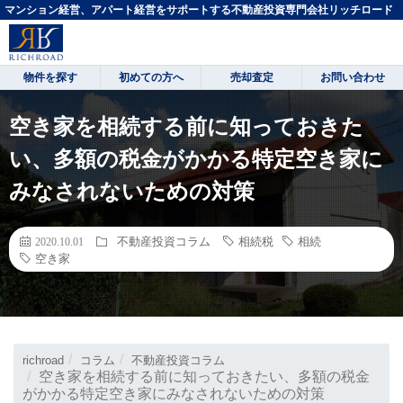
マンション経営、アパート経営をサポートする不動産投資専門会社リッチロード
物件を探す
初めての方へ
売却査定
お問い合わせ
空き家を相続する前に知っておきた
い、多額の税金がかかる特定空き家に
みなされないための対策
不動産投資コラム
相続税
相続
2020.10.01
空き家
richroad
コラム
不動産投資コラム
空き家を相続する前に知っておきたい、多額の税金
がかかる特定空き家にみなされないための対策