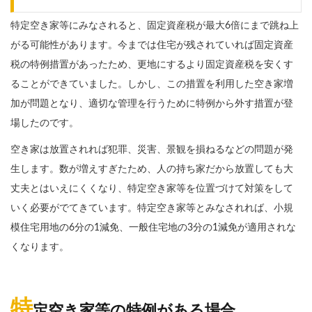
特定空き家等にみなされると、固定資産税が最大6倍にまで跳ね上
がる可能性があります。今までは住宅が残されていれば固定資産
税の特例措置があったため、更地にするより固定資産税を安くす
ることができていました。しかし、この措置を利用した空き家増
加が問題となり、適切な管理を行うために特例から外す措置が登
場したのです。
空き家は放置されれば犯罪、災害、景観を損ねるなどの問題が発
生します。数が増えすぎたため、人の持ち家だから放置しても大
丈夫とはいえにくくなり、特定空き家等を位置づけて対策をして
いく必要がでてきています。特定空き家等とみなされれば、小規
模住宅用地の6分の1減免、一般住宅地の3分の1減免が適用されな
くなります。
特
定空き家等の特例がある場合