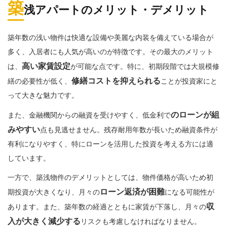
築
浅アパートのメリット・デメリット
築年数の浅い物件は快適な設備や美麗な内装を備えている場合が
多く、入居者にも人気が高いのが特徴です。その最大のメリット
高い家賃設定
は、
が可能な点です。特に、初期段階では大規模修
修繕コストを抑えられる
繕の必要性が低く、
ことが投資家にと
って大きな魅力です。
のローンが組
また、金融機関からの融資を受けやすく、低金利で
みやすい
点も見逃せません。残存耐用年数が長いため融資条件が
有利になりやすく、特にローンを活用した投資を考える方には適
しています。
一方で、築浅物件のデメリットとしては、物件価格が高いため初
ローン返済が困難
期投資が大きくなり、月々の
になる可能性が
収
あります。また、築年数の経過とともに家賃が下落し、月々の
入が大きく減少する
リスクも考慮しなければなりません。