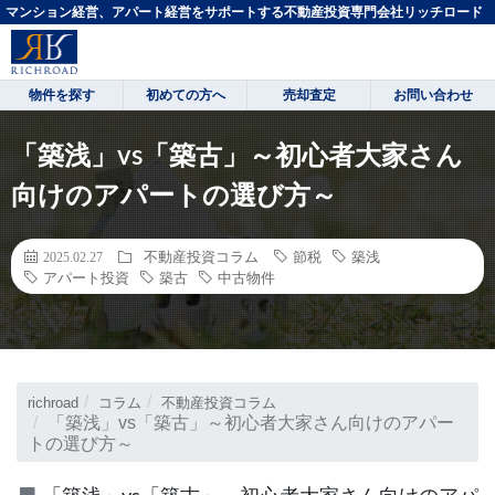
マンション経営、アパート経営をサポートする不動産投資専門会社リッチロード
物件を探す
初めての方へ
売却査定
お問い合わせ
「築浅」vs「築古」～初心者大家さん
向けのアパートの選び方～
不動産投資コラム
節税
築浅
2025.02.27
アパート投資
築古
中古物件
richroad
コラム
不動産投資コラム
「築浅」vs「築古」～初心者大家さん向けのアパー
トの選び方～