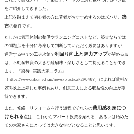
これまで築浅アパート、築古アパートの長所と気をつけるべき点
をご紹介してきました。
築
上記を踏まえて初心者の方に著者がおすすめするのはズバリ、
古
の物件です。
たしかに管理体制の整備やランニングコストなど、築古ならでは
の問題点を十分に考慮して判断していただく必要はありますが、
利回り向上と魅力アップ
運営する中での工夫次第で
が望める点
は、不動産投資の大きな醍醐味・楽しさとして捉えることができ
ます。『楽待―実践大家コラム』
（
）によれば賃料が
https://www.rakumachi.jp/news/practical/290489
20%以上上昇した事例もあり、創意工夫による収益性の向上が期
待できます。
費用感を身につ
また、修繕・リフォームを行う過程でそれらの
けられる
点は、これからアパート投資を始める、あるいは始めた
ての大家さんにとっては大きな学びとなることと思います。