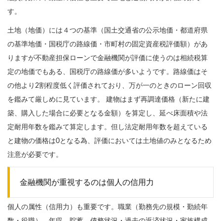
す。
土地（地価）には４つの基準（国土交通省の公示地価・都道府県
の基準地価・国税庁の路線価・市町村の固定資産税評価額）があ
りますが不動産担保ローンで金融機関が評価に使うのは相続税算
定の地価でもある、国税庁の路線価が多いようです。路線価はそ
の他より2割程度低く評価されており、万が一のときのローン回収
を鑑みて厳しめに見ています。 建物はまず再調達価格（新たに建
築、購入した場合に必要となる金額）を算定し、延べ床面積や法
定耐用年数を鑑みて算定します。但し法定耐用年数を超えている
と建物の価格は0となる為、評価においては土地値のみとなるため
注意が必要です。
金融機関が重視するのは個人の信用力
個人の属性（信用力）も重要です。職業（勤務先の規模・勤続年