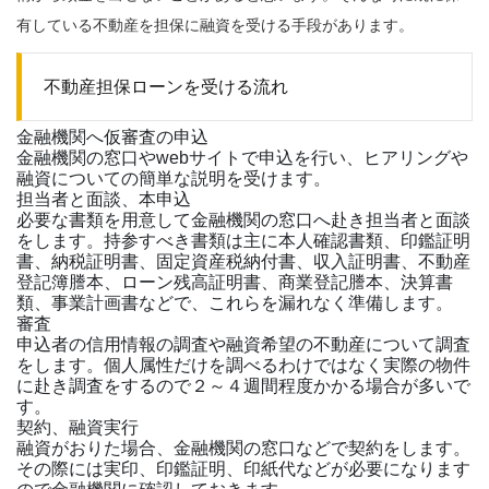
有している不動産を担保に融資を受ける手段があります。
不動産担保ローンを受ける流れ
金融機関へ仮審査の申込
金融機関の窓口やwebサイトで申込を行い、ヒアリングや
融資についての簡単な説明を受けます。
担当者と面談、本申込
必要な書類を用意して金融機関の窓口へ赴き担当者と面談
をします。持参すべき書類は主に本人確認書類、印鑑証明
書、納税証明書、固定資産税納付書、収入証明書、不動産
登記簿謄本、ローン残高証明書、商業登記謄本、決算書
類、事業計画書などで、これらを漏れなく準備します。
審査
申込者の信用情報の調査や融資希望の不動産について調査
をします。個人属性だけを調べるわけではなく実際の物件
に赴き調査をするので２～４週間程度かかる場合が多いで
す。
契約、融資実行
融資がおりた場合、金融機関の窓口などで契約をします。
その際には実印、印鑑証明、印紙代などが必要になります