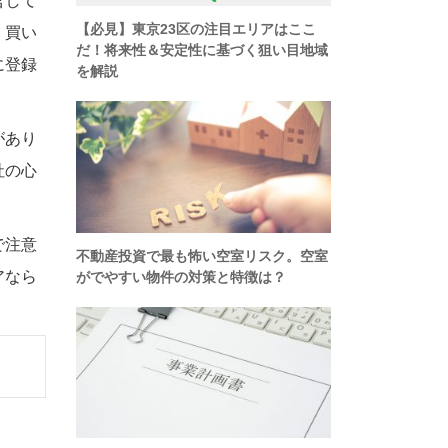
営して
、買い
に登録
があり
社の心
で注意
アなら