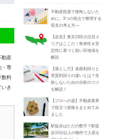
不動産投資で後悔しないた
めに。3つの視点で整理する
収支の考え方―
【必見】東京23区の注目エ
リアはここだ！将来性＆安
定性に基づく狙い目地域を
解説
不動産
約・専
【落とし穴】表面利回りと
実質利回りの違いとは？失
手数料
敗しないための分析のコツ
ていき
を解説！
【プロへの道】不動産業界
で役立つ資格をまとめてみ
ました
駅徒歩はただの数字？駅徒
歩15分以上の物件で入居を