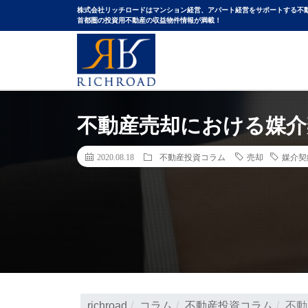
株式会社リッチロードはマンション経営、アパート経営をサポートする不
⾸都圏の投資⽤不動産の収益物件情報が満載！
不動産売却における媒介
2020.08.18
不動産投資コラム
売却
媒介契
richroad
コラム
不動産投資コラム
不動