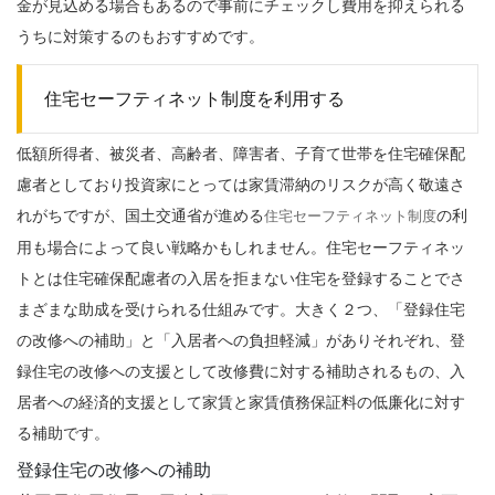
金が見込める場合もあるので事前にチェックし費用を抑えられる
うちに対策するのもおすすめです。
住宅セーフティネット制度を利用する
低額所得者、被災者、高齢者、障害者、子育て世帯を住宅確保配
慮者としており投資家にとっては家賃滞納のリスクが高く敬遠さ
れがちですが、国土交通省が進める
の利
住宅セーフティネット制度
用も場合によって良い戦略かもしれません。住宅セーフティネッ
トとは住宅確保配慮者の入居を拒まない住宅を登録することでさ
まざまな助成を受けられる仕組みです。大きく２つ、「登録住宅
の改修への補助」と「入居者への負担軽減」がありそれぞれ、登
録住宅の改修への支援として改修費に対する補助されるもの、入
居者への経済的支援として家賃と家賃債務保証料の低廉化に対す
る補助です。
登録住宅の改修への補助