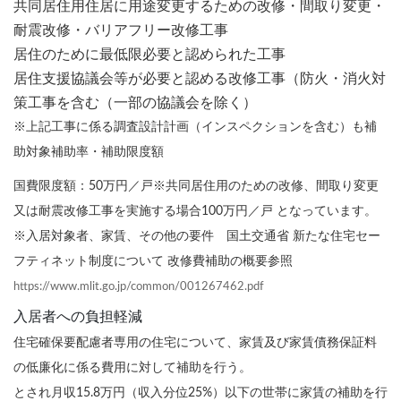
共同居住用住居に用途変更するための改修・間取り変更・
耐震改修・バリアフリー改修工事
居住のために最低限必要と認められた工事
居住支援協議会等が必要と認める改修工事（防火・消火対
策工事を含む（一部の協議会を除く）
※上記工事に係る調査設計計画（インスペクションを含む）も補
助対象補助率・補助限度額
国費限度額：50万円／戸※共同居住用のための改修、間取り変更
又は耐震改修工事を実施する場合100万円／戸 となっています。
※入居対象者、家賃、その他の要件 国土交通省 新たな住宅セー
フティネット制度について 改修費補助の概要参照
https://www.mlit.go.jp/common/001267462.pdf
入居者への負担軽減
住宅確保要配慮者専用の住宅について、家賃及び家賃債務保証料
の低廉化に係る費用に対して補助を行う。
とされ月収15.8万円（収入分位25%）以下の世帯に家賃の補助を行