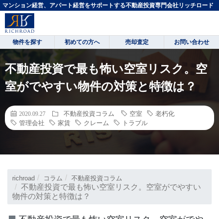
マンション経営、アパート経営をサポートする不動産投資専門会社リッチロード
物件を探す
初めての方へ
売却査定
お問い合わせ
不動産投資で最も怖い空室リスク。空
室がでやすい物件の対策と特徴は？
不動産投資コラム
空室
老朽化
2020.09.27
管理会社
家賃
クレーム
トラブル
richroad
コラム
不動産投資コラム
不動産投資で最も怖い空室リスク。空室がでやすい
物件の対策と特徴は？