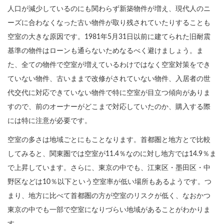
人口が減少しているのにも関わらず新築物件が増え、現代人のニ
ーズに合わなくなった古い物件が取り残されていたりすることも
空室の大きな原因です。1981年5月31日以前に建てられた旧耐震
基準の物件はローンも通らないためなるべく避けましょう。ま
た、全ての物件で空室が増えているわけではなく空室対策をでき
ていない物件、古いままで改修がされていない物件、入居者の世
代交代に対応できていない物件で特に空室が目立つ傾向がありま
すので、前のオーナーがどこまで対応していたのか、購入する際
には特に注意が必要です。
空室の多さは地域ごとにもことなります。首都圏と地方とで比較
してみると、関東圏では空室が11.4％なのに対し地方では14.9％ま
で上昇しています。さらに、東京の中でも、江東区・墨田区・中
野区などは10％以下という空室率が低い場所もあるようです。つ
まり、地方に比べて首都圏の方が空室のリスクが低く、なおかつ
東京の中でも一部で空室になりづらい地域があることがわかりま