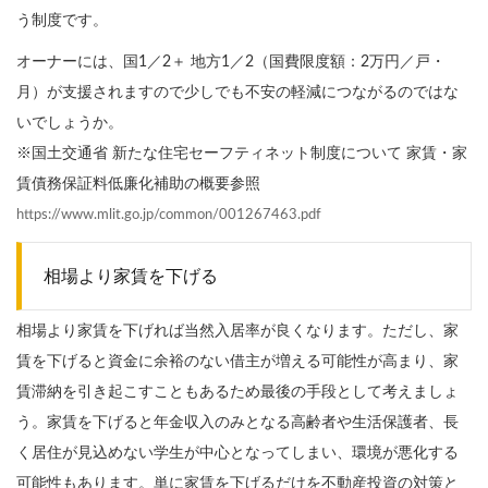
う制度です。
オーナーには、国1／2＋ 地方1／2（国費限度額：2万円／戸・
月）が支援されますので少しでも不安の軽減につながるのではな
いでしょうか。
※国土交通省 新たな住宅セーフティネット制度について 家賃・家
賃債務保証料低廉化補助の概要参照
https://www.mlit.go.jp/common/001267463.pdf
相場より家賃を下げる
相場より家賃を下げれば当然入居率が良くなります。ただし、家
賃を下げると資金に余裕のない借主が増える可能性が高まり、家
賃滞納を引き起こすこともあるため最後の手段として考えましょ
う。家賃を下げると年金収入のみとなる高齢者や生活保護者、長
く居住が見込めない学生が中心となってしまい、環境が悪化する
可能性もあります。単に家賃を下げるだけを不動産投資の対策と