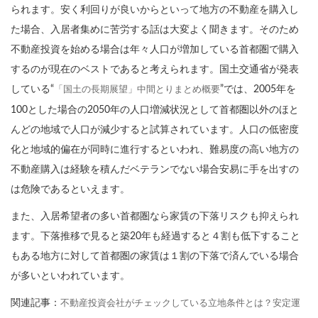
られます。安く利回りが良いからといって地方の不動産を購入し
た場合、入居者集めに苦労する話は大変よく聞きます。そのため
不動産投資を始める場合は年々人口が増加している首都圏で購入
するのが現在のベストであると考えられます。国土交通省が発表
している“
”では、2005年を
「国土の長期展望」中間とりまとめ概要
100とした場合の2050年の人口増減状況として首都圏以外のほと
んどの地域で人口が減少すると試算されています。人口の低密度
化と地域的偏在が同時に進行するといわれ、難易度の高い地方の
不動産購入は経験を積んだベテランでない場合安易に手を出すの
は危険であるといえます。
また、入居希望者の多い首都圏なら家賃の下落リスクも抑えられ
ます。下落推移で見ると築20年も経過すると４割も低下すること
もある地方に対して首都圏の家賃は１割の下落で済んでいる場合
が多いといわれています。
関連記事：
不動産投資会社がチェックしている立地条件とは？安定運