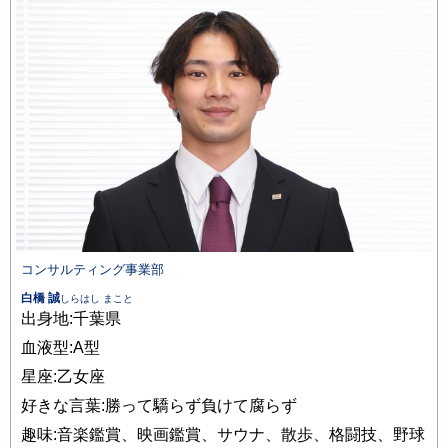
コンサルティング事業部
白橋 誠
しらはし まこと
出身地:千葉県
血液型:A型
星座:乙女座
好きな言葉:勝って驕らず負けて腐らず
趣味:音楽鑑賞、映画鑑賞、サウナ、散歩、格闘技、野球