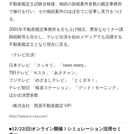
不動産鑑定士試験合格後、相続の節税案件多数の鑑定事務所
で修行を行い、その相続案件のほぼ全てに従事し実力をつけ
る。
2001年不動産鑑定事務所を立ち上げ独立。豊富なセミナー講
師経験等も生かし、テレビ出演を始めメディアでも活躍する
不動産鑑定士となり現在に至る。
〈テレビ出演〉
日本テレビ 「スッキリ」 「news every.」
TBSテレビ「Ｎスタ」「あさチャン」
フジテレビ 「めざましテレビ」 「とくダネ！」
テレビ朝日 「報道ステーション」 「グッド！モーニング」
ほか出演歴多数
〈株式会社 西原不動産鑑定 HP〉
http://www.n-rea.com/
■12/22(日)オンライン開催！シミュレーション活用セミ