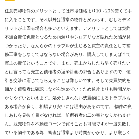
任意売却物件のメリットとしては市場価格より10～20％安くて手
に入ることです。それ以外は通常の物件と変わらず、むしろデメ
リットが上回る場合も多いといえます。デメリットとしては契約
不適合責任免責となるため雨漏りやシロアリなど隠れた欠陥が見
つかったり、なんらかのトラブルが生じると買主の責任として補
修工事をしなくてはならない場合があり、購入してしまえば全て
買主の責任ということです。また、売主からしたら早く売りたい
とは言っても売主と債権者の返済計画の都合もありますので、値
引き交渉に応じてもらえることは難しいです。そして売買契約を
細かく債務者に確認しながら進めていくため通常よりも時間がか
かりやすいといえます。処分しきれない残置物によるトラブルも
ある場合が多く、相場より安いには理由があるのです。 物件の良
しあしを見抜く目がなければ、前所有者の二の舞となりかねませ
ん。競売物件を不動産ローンで買うことも可能ですが一度失敗し
ている物件である為、審査は通常より時間がかかり、より厳しく