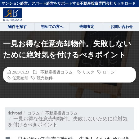
マンション経営、アパート経営をサポートする不動産投資専門会社リッチロード
物件を探す
初めての方へ
売却査定
お問い合わせ
一見お得な任意売却物件。失敗しない
ために絶対気を付けるべきポイント
不動産投資コラム
リスク
ローン
2020.09.23
任意売却
競売物件
richroad
コラム
不動産投資コラム
一見お得な任意売却物件。失敗しないために絶対気
を付けるべきポイント