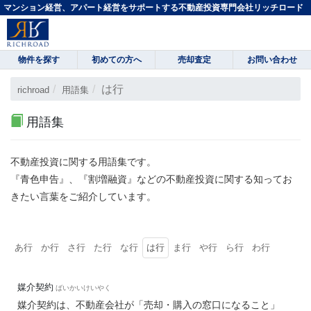
マンション経営、アパート経営をサポートする不動産投資専門会社リッチロード
物件を探す
初めての方へ
売却査定
お問い合わせ
は行
richroad
用語集
用語集
不動産投資に関する用語集です。
『青色申告』、『割増融資』などの不動産投資に関する知ってお
きたい言葉をご紹介しています。
あ行
か行
さ行
た行
な行
は行
ま行
や行
ら行
わ行
媒介契約
ばいかいけいやく
媒介契約は、不動産会社が「売却・購入の窓口になること」