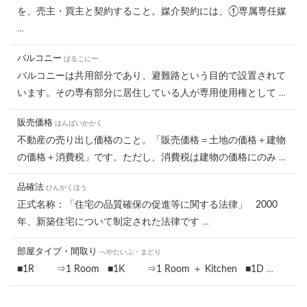
を、売主・買主と契約すること。媒介契約には、①専属専任媒
…
バルコニー
ばるこにー
バルコニーは共用部分であり、避難路という目的で設置されて
います。その専有部分に居住している人が専用使用権として
…
販売価格
はんばいかかく
不動産の売り出し価格のこと。「販売価格＝土地の価格＋建物
の価格＋消費税」です。ただし、消費税は建物の価格にのみ
…
品確法
ひんかくほう
正式名称：「住宅の品質確保の促進等に関する法律」 2000
年、新築住宅について制定された法律です
…
部屋タイプ・間取り
へやたいぷ・まどり
■1R ⇒1 Room ■1K ⇒1 Room ＋ Kitchen ■1D
…