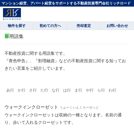
マンション経営、アパート経営をサポートする不動産投資専門会社リッチロード
物件を探す
初めての方へ
売却査定
お問い合わせ
用語集
不動産投資に関する用語集です。
『青色申告』、『割増融資』などの不動産投資に関する知ってお
きたい言葉をご紹介しています。
あ行
か行
さ行
た行
な行
は行
ま行
や行
ら行
わ行
ウォークインクローゼット
うぉーくいんくろーぜっと
ウォークインクローゼットは収納の一種となります。名前の通
り、歩いて入れるクローゼットです。