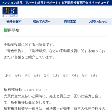
マンション経営、アパート経営をサポートする不動産投資専門会社リッチロード
物件を探す
初めての方へ
売却査定
お問い合わせ
用語集
不動産投資に関する用語集です。
『青色申告』、『割増融資』などの不動産投資に関する知ってお
きたい言葉をご紹介しています。
あ行
か行
さ行
た行
な行
は行
ま行
や行
ら行
わ行
所有権移転
しょゆうけんいてん
売買代金の支払いと同時に、売主と買主は、互いに協力し合っ
て、所有権移転登記をします。
所有権移転登記手続きは、司法書士が売主・買主の代理で行うの