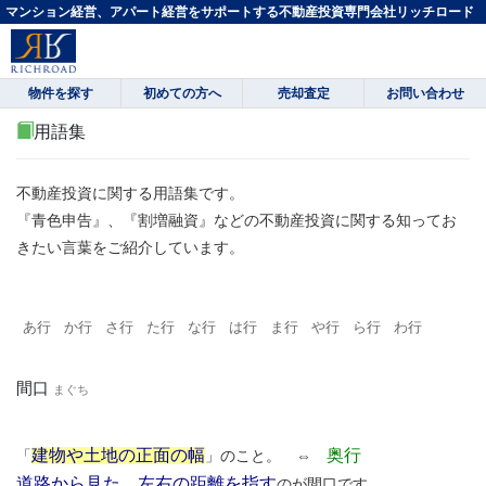
マンション経営、アパート経営をサポートする不動産投資専門会社リッチロード
物件を探す
初めての方へ
売却査定
お問い合わせ
用語集
不動産投資に関する用語集です。
『青色申告』、『割増融資』などの不動産投資に関する知ってお
きたい言葉をご紹介しています。
あ行
か行
さ行
た行
な行
は行
ま行
や行
ら行
わ行
間口
まぐち
建物や土地の正面の幅
奥行
「
」のこと。 ⇔
道路から見た、左右の距離を指す
のが間口です。