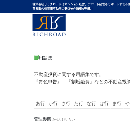
株式会社リッチロードはマンション経営、アパート経営をサポートする不
⾸都圏の投資⽤不動産の収益物件情報が満載！
用語集
不動産投資に関する用語集です。
『青色申告』、『割増融資』などの不動産投
あ行
か行
さ行
た行
な行
は行
ま行
や
管理形態
かんりけいたい