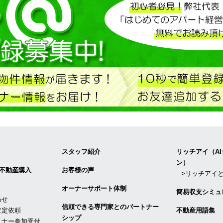
スタッフ紹介
リッチアイ（A
ン）
不動産購入
お客様の声
>リッチアイ
オーナーサポート体制
簡易収支シミュ
わせ
信頼できる専⾨家とのパートナー
査定依頼
不動産用語集
シップ
ミナー参加受付