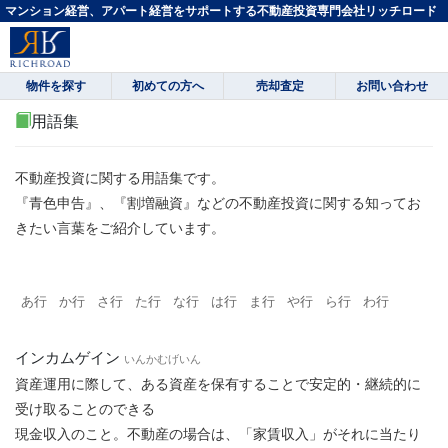
マンション経営、アパート経営をサポートする不動産投資専門会社リッチロード
物件を探す
初めての方へ
売却査定
お問い合わせ
用語集
不動産投資に関する用語集です。
『青色申告』、『割増融資』などの不動産投資に関する知ってお
きたい言葉をご紹介しています。
あ行
か行
さ行
た行
な行
は行
ま行
や行
ら行
わ行
インカムゲイン
いんかむげいん
資産運用に際して、ある資産を保有することで安定的・継続的に
受け取ることのできる
現金収入のこと。不動産の場合は、「家賃収入」がそれに当たり