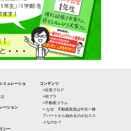
Iシミュレーショ
コンテンツ
>社長ブログ
とは
>街ブラ
>不動産コラム
レーション
> なぜ、不動産投資は中古一棟
アパートから始めるのがおスス
メなのか？
リシー