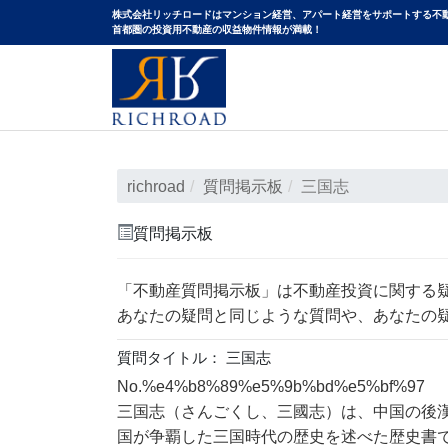
株式会社リッチロードはマンション経営、アパート経営をサポートする不
⾸都圏の投資⽤不動産の収益物件情報が満載！
richroad
質問掲示板
三国志
質問掲示板
「不動産質問掲示板」は不動産投資に関する
あなたの疑問と同じような質問や、あなたの
質問タイトル： 三国志
No.%e4%b8%89%e5%9b%bd%e5%bf%97
三国志（さんごくし、三國志）は、中国の後漢末
国が争覇した三国時代の歴史を述べた歴史書でもあ