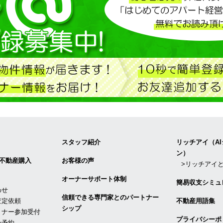
スタッフ紹介
リッチアイ（A
ン）
不動産購入
お客様の声
>リッチアイ
オーナーサポート体制
簡易収支シミュ
わせ
信頼できる専⾨家とのパートナー
査定依頼
不動産用語集
シップ
ミナー参加受付
プライバシーポ
会予約