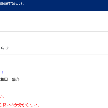
動産投資専⾨会社です。
知らせ
す！
 和田 陽介
い、
ら良いのか分からない、