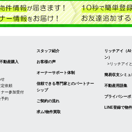
スタッフ紹介
リッチアイ（A
ン）
不動産購入
お客様の声
>リッチアイ
オーナーサポート体制
簡易収支シミュ
わせ
信頼できる専⾨家とのパートナー
査定依頼
不動産用語集
シップ
ミナー参加受付
プライバシーポ
会予約
ご契約の流れ
LINE登録で物
求ム!物件買取