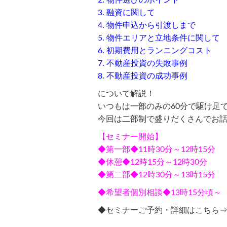
2. 物件選びのポイント
3. 融資に関して
4. 物件申込から引渡しまで
5. 物件エリアと立地条件に関し
6. 初期費用とランニングコスト
7. 不動産投資の失敗事例
8. 不動産投資の成功事例
について解説！
いつもは一部のみの60分で駆け足
今回は二部制で盛りだくさんでお
【セミナー開始】
◆第一部◆11時30分～12時15分
◆休憩◆12時15分～12時30分
◆第二部◆12時30分～13時15分
◆希望者個別相談◆13時15分頃～
◆セミナーご予約・詳細はこちら