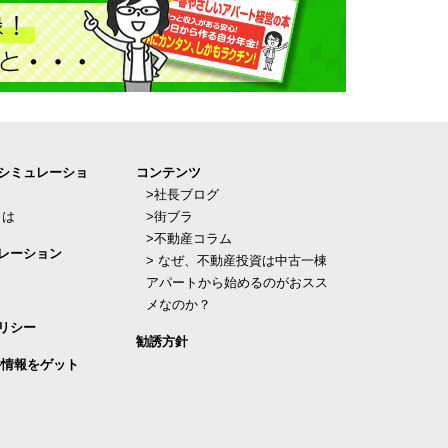
Iシミュレーショ
コンテンツ
>社長ブログ
とは
>街ブラ
>不動産コラム
レーション
> なぜ、不動産投資は中古一棟
アパートから始めるのがおスス
メなのか？
リシー
勧誘方針
件情報をゲット